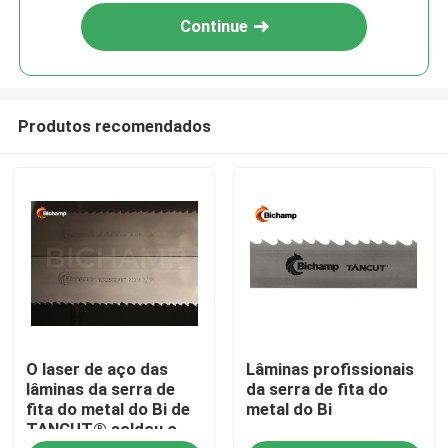
Continue
Produtos recomendados
Casa
O laser de aço das
Lâminas profissionais
Produtos
lâminas da serra de
da serra de fita do
fita do metal do Bi de
metal do Bi
TANCUT® soldou o
Sobre nós