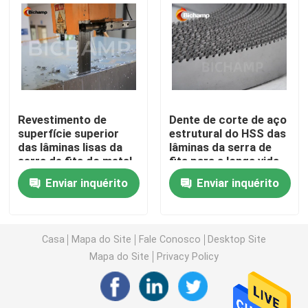
Lâmina de uso geral da serra de fita
Lâminas industriais da serra de fita
Revestimento de
Dente de corte de aço
Lâminas da serra de fita do corte do metal
superfície superior
estrutural do HSS das
das lâminas lisas da
lâminas da serra de
serra de fita do metal
fita para a longa vida
Lâmina de serra revestida da faixa
do Bi para grandes
Enviar inquérito
Enviar inquérito
materiais
Lâmina de corte de alumínio da serra de fita
Casa
Mapa do Site
Fale Conosco
Desktop Site
Lâminas de corte de madeira da serra de fita
Mapa do Site
Privacy Policy
Lâminas de aço inoxidável da serra de fita