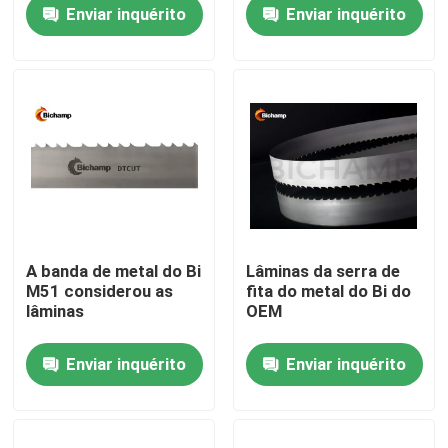
corte UKAS
Enviar inquérito
Enviar inquérito
Excursão da fábrica
Controle da qualidade
Contacte-nos
Notícia
A banda de metal do Bi
Lâminas da serra de
M51 considerou as
fita do metal do Bi do
Peça umas citações
lâminas
OEM
Enviar inquérito
Enviar inquérito
Lâminas da serra de fita do metal do Bi
Lâminas derrubadas carboneto da serra de fita