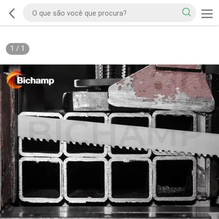
1
/
1