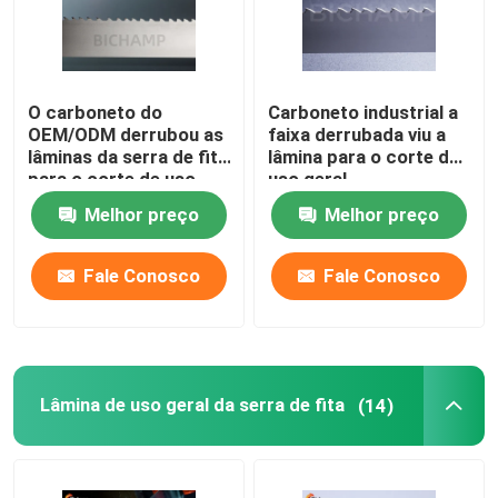
O carboneto do
Carboneto industrial a
OEM/ODM derrubou as
faixa derrubada viu a
lâminas da serra de fita
lâmina para o corte de
para o corte de uso
uso geral
geral do metal
Melhor preço
Melhor preço
Fale Conosco
Fale Conosco
Casa
Lâmina de uso geral da serra de fita
(14)
Produtos
Sobre nós