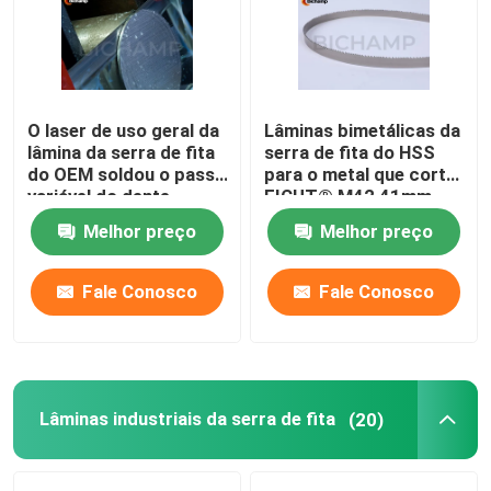
Excursão da fábrica
O laser de uso geral da
Lâminas bimetálicas da
Controle da qualidade
lâmina da serra de fita
serra de fita do HSS
do OEM soldou o passo
para o metal que corta
variável do dente
FICUT® M42 41mm
Contacte-nos
Melhor preço
Melhor preço
Notícia
Fale Conosco
Fale Conosco
Peça umas citações
Lâminas da serra de fita do metal do Bi
Lâminas industriais da serra de fita
(20)
Lâminas derrubadas carboneto da serra de fita