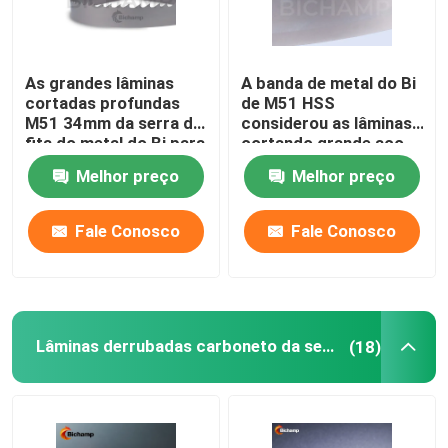
As grandes lâminas
A banda de metal do Bi
cortadas profundas
de M51 HSS
M51 34mm da serra de
considerou as lâminas
fita do metal do Bi para
cortando grande aço
ligas morrem aço
temperado
Melhor preço
Melhor preço
Fale Conosco
Fale Conosco
Lâminas derrubadas carboneto da serra de fita
(18)