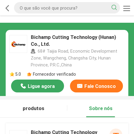
Bichamp Cutting Technology (Hunan)
Co., Ltd.
68# Taijia Road, Economic Development
Zone, Wangcheng, Changsha City, Hunan
Province, P.R.C.,China
5.0
Fornecedor verificado
Ligue agora
Fale Conosco
produtos
Sobre nós
Bichamp Cutting Technology