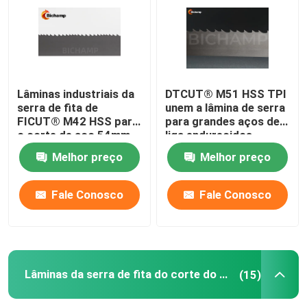
Lâmina de uso geral da serra de fita
Lâminas industriais da serra de fita
Lâminas industriais da
DTCUT® M51 HSS TPI
serra de fita de
unem a lâmina de serra
FICUT® M42 HSS para
para grandes aços de
Lâminas da serra de fita do corte do metal
o corte de aço 54mm
liga endurecidos
Melhor preço
Melhor preço
Lâmina de serra revestida da faixa
Fale Conosco
Fale Conosco
Lâmina de corte de alumínio da serra de fita
Lâminas de corte de madeira da serra de fita
Lâminas da serra de fita do corte do metal
(15)
Lâminas de aço inoxidável da serra de fita