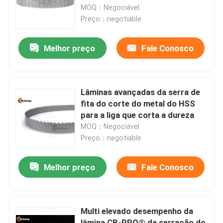
MOQ：Negociável
Preço：negotiable
Excursão da fábrica
Melhor preço
Fale Conosco
Controle da qualidade
Contacte-nos
Lâminas avançadas da serra de
fita do corte do metal do HSS
para a liga que corta a dureza
Notícia
MOQ：Negociável
Preço：negotiable
Peça umas citações
Melhor preço
Fale Conosco
Lâminas da serra de fita do metal do Bi
Multi elevado desempenho da
Lâminas derrubadas carboneto da serra de fita
lâmina CB-PRO® da serração do