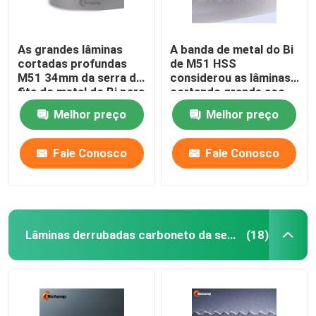
As grandes lâminas
A banda de metal do Bi
cortadas profundas
de M51 HSS
M51 34mm da serra de
considerou as lâminas
fita do metal do Bi para
cortando grande aço
ligas morrem aço
temperado
Melhor preço
Melhor preço
Fale Conosco
Fale Conosco
Lâminas derrubadas carboneto da serra de fita
(18)