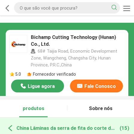
Bichamp Cutting Technology (Hunan)
Co., Ltd.
68# Taijia Road, Economic Development
Zone, Wangcheng, Changsha City, Hunan
Province, P.R.C.,China
5.0
Fornecedor verificado
Ligue agora
Fale Conosco
produtos
Sobre nós
China Lâminas da serra de fita do corte do metal
(15)