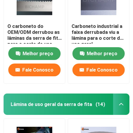
O carboneto do
Carboneto industrial a
OEM/ODM derrubou as
faixa derrubada viu a
lâminas da serra de fita
lâmina para o corte de
para o corte de uso
uso geral
geral do metal
Melhor preço
Melhor preço
Fale Conosco
Fale Conosco
Lâmina de uso geral da serra de fita
(14)