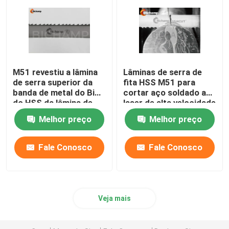
M51 revestiu a lâmina
Lâminas de serra de
de serra superior da
fita HSS M51 para
banda de metal do Bi
cortar aço soldado a
do HSS da lâmina de
laser de alta velocidade
serra da faixa
Melhor preço
Melhor preço
Fale Conosco
Fale Conosco
Veja mais