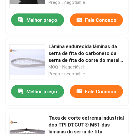
Preço：negotiable
Melhor preço
Fale Conosco
Lâmina endurecida lâminas da
serra de fita do carboneto da
serra de fita do corte do metal
do OEM
MOQ：Negociável
Preço：negotiable
Melhor preço
Fale Conosco
Casa
Produtos
Taxa de corte extrema industrial
dos TPI DTCUT® M51 das
lâminas da serra de fita
Sobre nós