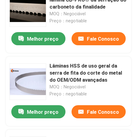
carboneto da finalidade
MOQ：Negociável
Lâmina de uso geral da serra de fita
Preço：negotiable
Lâminas industriais da serra de fita
Melhor preço
Fale Conosco
Lâminas da serra de fita do corte do metal
Lâminas HSS de uso geral da
serra de fita do corte do metal
Lâmina de serra revestida da faixa
do OEM/ODM avançadas
MOQ：Negociável
Lâmina de corte de alumínio da serra de fita
Preço：negotiable
Melhor preço
Fale Conosco
Lâminas de corte de madeira da serra de fita
Lâminas de aço inoxidável da serra de fita