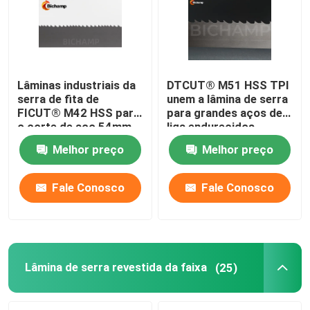
Lâminas industriais da
DTCUT® M51 HSS TPI
serra de fita de
unem a lâmina de serra
FICUT® M42 HSS para
para grandes aços de
o corte de aço 54mm
liga endurecidos
Melhor preço
Melhor preço
Fale Conosco
Fale Conosco
Lâmina de serra revestida da faixa
(25)