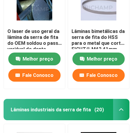
O laser de uso geral da
Lâminas bimetálicas da
lâmina da serra de fita
serra de fita do HSS
do OEM soldou o passo
para o metal que corta
variável do dente
FICUT® M42 41mm
Melhor preço
Melhor preço
Fale Conosco
Fale Conosco
Lâminas industriais da serra de fita
(20)