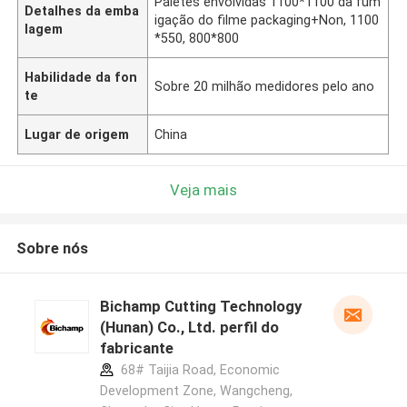
Páletes envolvidas 1100*1100 da fum
Detalhes da emba
igação do filme packaging+Non, 1100
lagem
*550, 800*800
Habilidade da fon
Sobre 20 milhão medidores pelo ano
te
Lugar de origem
China
Veja mais
Sobre nós
Bichamp Cutting Technology
(Hunan) Co., Ltd. perfil do
fabricante
68# Taijia Road, Economic
Development Zone, Wangcheng,