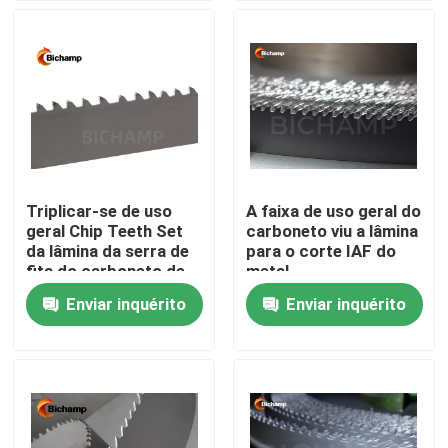
Excursão da fábrica
Controle da qualidade
Contacte-nos
Triplicar-se de uso
A faixa de uso geral do
geral Chip Teeth Set
carboneto viu a lâmina
Notícia
da lâmina da serra de
para o corte IAF do
fita do carboneto de
metal
CB-MP
Enviar inquérito
Enviar inquérito
Peça umas citações
Lâminas da serra de fita do metal do Bi
Lâminas derrubadas carboneto da serra de fita