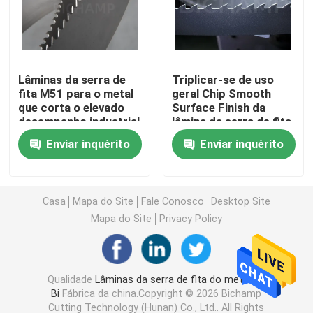
Lâmina de uso geral da serra de fita
Lâminas da serra de
Triplicar-se de uso
Lâminas industriais da serra de fita
fita M51 para o metal
geral Chip Smooth
que corta o elevado
Surface Finish da
desempenho industrial
lâmina da serra de fita
Lâminas da serra de fita do corte do metal
do titânio
Enviar inquérito
Enviar inquérito
Lâmina de serra revestida da faixa
Casa
Mapa do Site
Fale Conosco
Desktop Site
Lâmina de corte de alumínio da serra de fita
Mapa do Site
Privacy Policy
Lâminas de corte de madeira da serra de fita
Qualidade
Lâminas da serra de fita do metal do
Bi
Fábrica da china.Copyright © 2026 Bichamp
Lâminas de aço inoxidável da serra de fita
Cutting Technology (Hunan) Co., Ltd.. All Rights