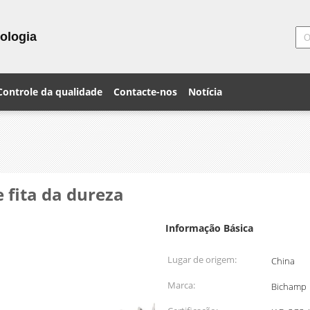
ologia
Controle da qualidade
Contacte-nos
Notícia
 fita da dureza
Informação Básica
Lugar de origem:
China
Marca:
Bichamp