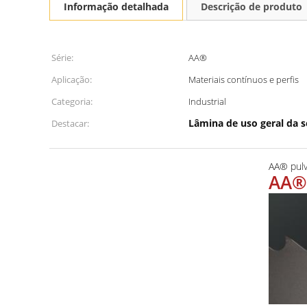
Informação detalhada
Descrição de produto
Série:
AA®
Aplicação:
Materiais contínuos e perfis
Categoria:
Industrial
Lâmina de uso geral da s
Destacar:
AA® pulv
AA®