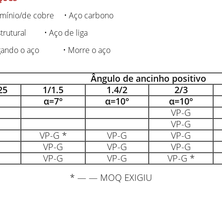
umínio/de cobre • Aço carbono
strutural • Aço de liga
egando o aço • Morre o aço
Ângulo de ancinho positivo
25
1/1.5
1.4/2
2/3
°
α=7°
α=10°
α=10°
VP-G
VP-G
VP-G
*
VP-G
VP-G
VP-G
VP-G
VP-G
VP-G
VP-G
VP-G
*
*
— — MOQ EXIGIU