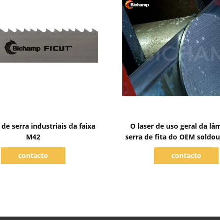
Mostrar detalhes
Mostrar detalhes
de serra industriais da faixa
O laser de uso geral da lâ
M42
serra de fita do OEM soldou
variável do dente
contacto
contacto