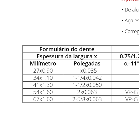
• De al
• Aço e
• Carr
Formulário do dente
Espessura da largura x
0.75/1.
Milímetro
Polegadas
α=11
27x0.90
1x0.035
34x1.10
1-1/4x0.042
41x1.30
1-1/2x0.050
54x1.60
2x0.063
VP-G
67x1.60
2-5/8x0.063
VP-G