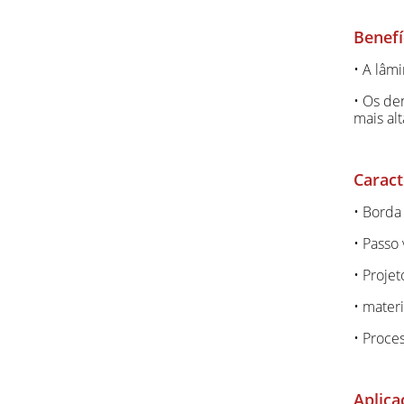
Benefí
• A lâmi
• Os de
mais al
Caract
• Borda
• Passo
• Proje
• mater
• Proce
Aplica