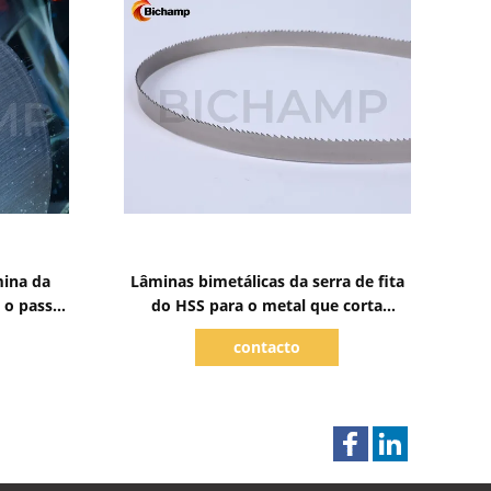
Mostrar detalhes
mina da
Lâminas bimetálicas da serra de fita
 o passo
do HSS para o metal que corta
FICUT® M42 41mm
contacto