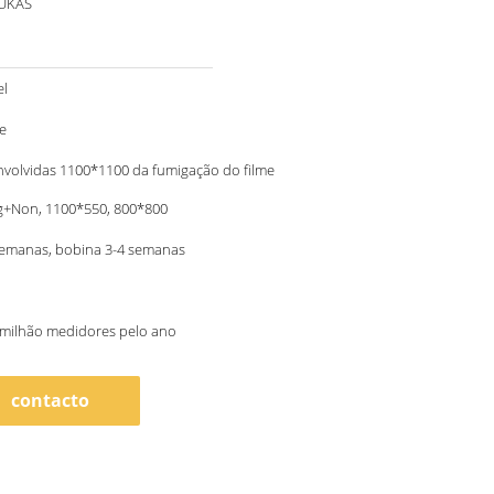
 UKAS
el
e
nvolvidas 1100*1100 da fumigação do filme
g+Non, 1100*550, 800*800
semanas, bobina 3-4 semanas
 milhão medidores pelo ano
contacto