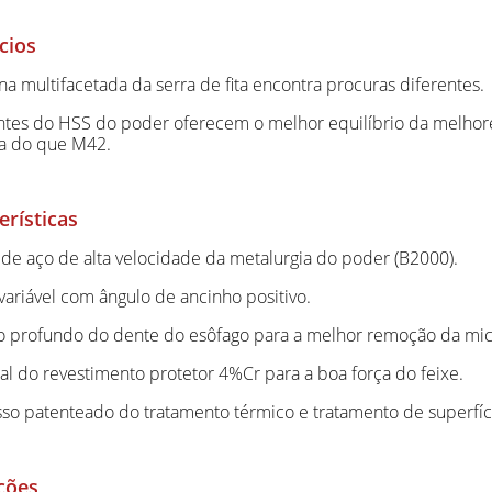
cios
na multifacetada da serra de fita encontra procuras diferentes.
ntes do HSS do poder oferecem o melhor equilíbrio da melhore
ta do que M42.
erísticas
 de aço de alta velocidade da metalurgia do poder (B2000).
 variável com ângulo de ancinho positivo.
to profundo do dente do esôfago para a melhor remoção da mi
ial do revestimento protetor 4%Cr para a boa força do feixe.
sso patenteado do tratamento térmico e tratamento de superfíc
ções