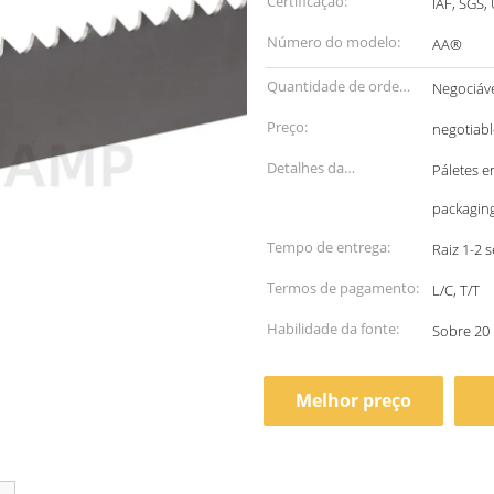
Certificação:
IAF, SGS,
Número do modelo:
AA®
Quantidade de ordem
Negociáv
mínima:
Preço:
negotiabl
Detalhes da
Páletes e
embalagem:
packagin
Tempo de entrega:
Raiz 1-2 
Termos de pagamento:
L/C, T/T
Habilidade da fonte:
Sobre 20
Melhor preço