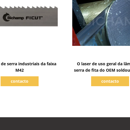
Mostrar detalhes
Mostrar detalhes
de serra industriais da faixa
O laser de uso geral da lâ
M42
serra de fita do OEM soldou
variável do dente
contacto
contacto