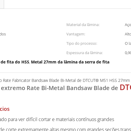
Material da lâmina:
Aço
idos
Vantagem:
Alt
Tipo do processo:
O l
Espessura da lâmina:
0,9
 de fita do HSS
Metal 27mm da lâmina da serra de fita
,
to Rate Fabricator Bandsaw Blade Bi-Metal de DTCUT® M51 HSS 27mm p
DT
extremo Rate Bi-Metal Bandsaw Blade de
cios
ado para ver difícil cortar e materiais contínuos grandes
 de corte extremamente altas mesmo com grandes seções transv