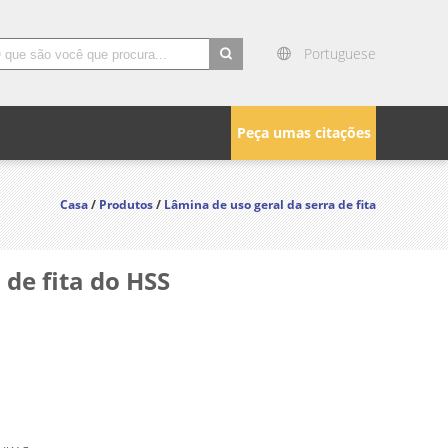
Portuguese
search
Peça umas citações
Casa
/
Produtos
/
Lâmina de uso geral da serra de fita
de fita do HSS