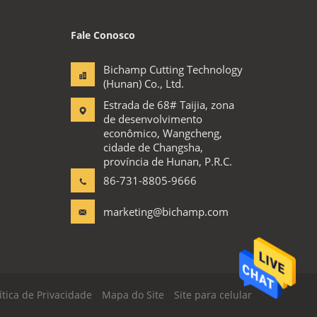
Fale Conosco
Bichamp Cutting Technology
(Hunan) Co., Ltd.
Estrada de 68# Taijia, zona
de desenvolvimento
econômico, Wangcheng,
cidade de Changsha,
província de Hunan, P.R.C.
86-731-8805-9666
marketing@bichamp.com
ítica de Privacidade
Mapa do Site
Site para celular