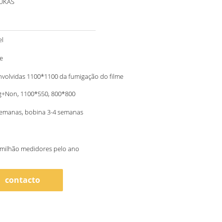
 UKAS
el
e
nvolvidas 1100*1100 da fumigação do filme
g+Non, 1100*550, 800*800
semanas, bobina 3-4 semanas
 milhão medidores pelo ano
contacto