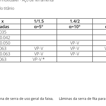
o inoxidável • Aço de ferramenta
do titânio
 x
1/1.5
1.4/2
adas
α=5°
α=10°
035
0.042
0.050
VP-V
063
VP-V
VP-V
0.063
VP-V
VP-V
063
VP-V
*
na de serra de uso geral da faixa
,
Lâminas da serra de fita para