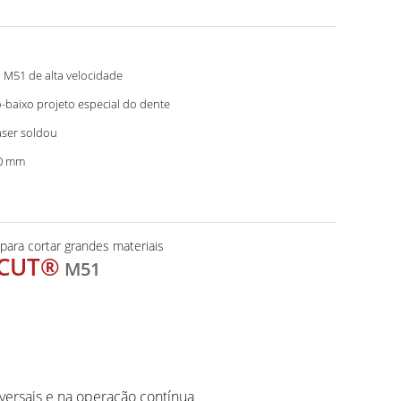
 M51 de alta velocidade
o-baixo projeto especial do dente
aser soldou
0 mm
ara cortar grandes materiais
CUT®
M51
ersais e na operação contínua