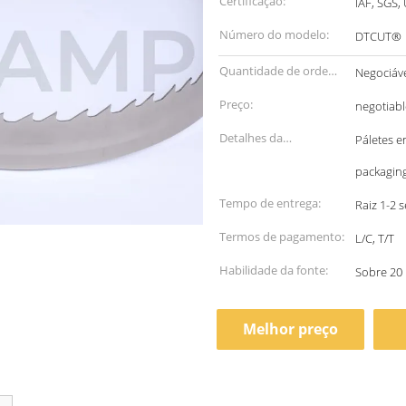
Certificação:
IAF, SGS,
Número do modelo:
DTCUT®
Quantidade de ordem
Negociáv
mínima:
Preço:
negotiabl
Detalhes da
Páletes e
embalagem:
packagin
Tempo de entrega:
Raiz 1-2 
Termos de pagamento:
L/C, T/T
Habilidade da fonte:
Sobre 20
Melhor preço