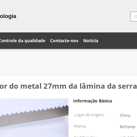
ologia
Controle da qualidade
Contacte-nos
Notícia
tor do metal 27mm da lâmina da serra 
Informação Básica
Lugar de origem:
China
Marca:
Bichamp