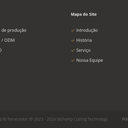
Mapa do Site
a de produção
Introdução
 / ODM
História
D
Serviço
Nossa Equipe
do Bi fornecedor. © 2023 - 2026 Bichamp Cutting Technology
Pol