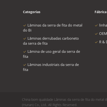
Categorias
Fábrica
Lâminas da serra de fita do metal
linh
do Bi
OEM
Lâminas derrubadas carboneto
R & 
da serra de fita
Lâmina de uso geral da serra de
fita
Lâminas industriais da serra de
fita
China bom qualidade Lâminas da serra de fita do metal 
(Hunan) Co., Ltd.. All Rights Reserved.