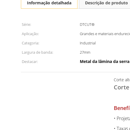
Informação detalhada
Descrição de produto
Série:
DTCUT®
Aplicação:
Grandes e materiais endurec
Categoria:
Industrial
Largura de banda:
27mm
Metal da lâmina da serra
Destacar:
Corte al
Corte
Benefí
• Projet
• Taxas