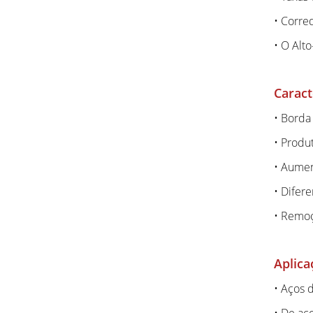
• Corred
• O Alt
Caract
• Borda
• Produ
• Aumen
• Difere
• Remoç
Aplica
• Aços d