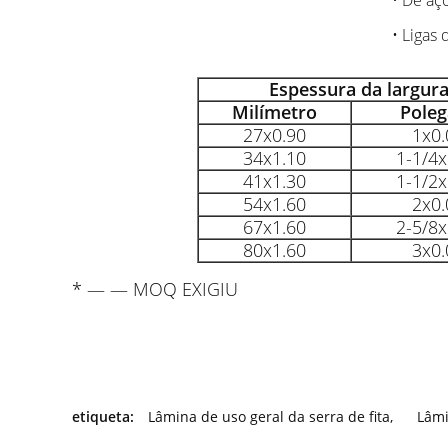
• De aç
• Ligas 
Espessura da largura
Milímetro
Poleg
27x0.90
1x0.
34x1.10
1-1/4x
41x1.30
1-1/2x
54x1.60
2x0.
67x1.60
2-5/8x
80x1.60
3x0.
*
— — MOQ EXIGIU
etiqueta:
Lâmina de uso geral da serra de fita
,
Lâmi