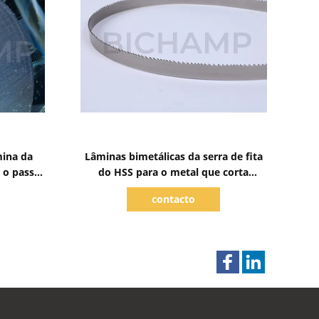
Mostrar detalhes
mina da
Lâminas bimetálicas da serra de fita
 o passo
do HSS para o metal que corta
FICUT® M42 41mm
contacto