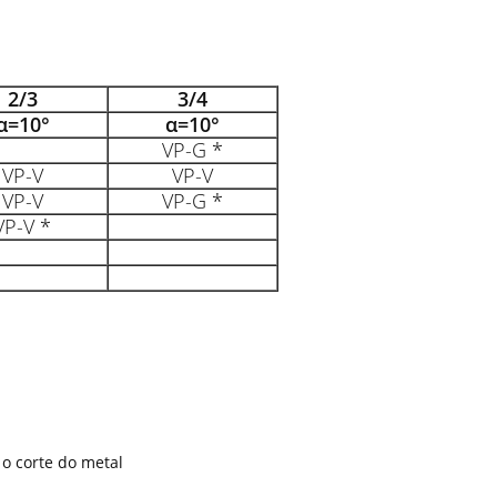
2/3
3/4
α=10°
α=10°
VP-G *
VP-V
VP-V
VP-V
VP-G *
VP-V *
 o corte do metal