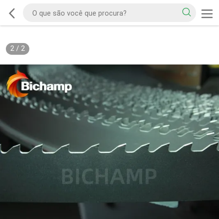
2
/
2