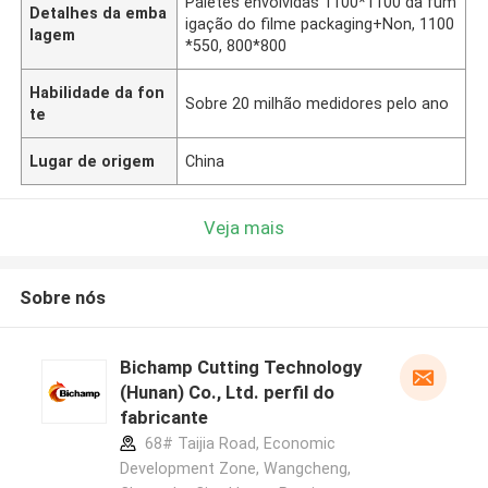
Páletes envolvidas 1100*1100 da fum
Detalhes da emba
igação do filme packaging+Non, 1100
lagem
*550, 800*800
Habilidade da fon
Sobre 20 milhão medidores pelo ano
te
Lugar de origem
China
Veja mais
Sobre nós
Bichamp Cutting Technology
(Hunan) Co., Ltd. perfil do
fabricante
68# Taijia Road, Economic
Development Zone, Wangcheng,