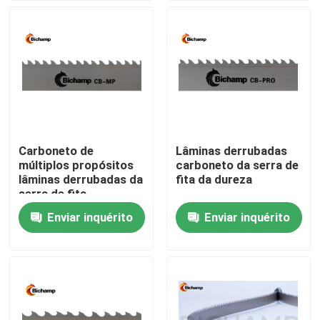
Excursão da fábrica
Controle da qualidade
Contacte-nos
Carboneto de
Lâminas derrubadas
múltiplos propósitos
carboneto da serra de
Notícia
lâminas derrubadas da
fita da dureza
serra de fita
Enviar inquérito
Enviar inquérito
Peça umas citações
Lâminas da serra de fita do metal do Bi
Lâminas derrubadas carboneto da serra de fita