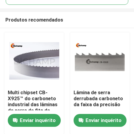
Produtos recomendados
Multi chipset CB-
Lâmina de serra
Casa
X925™ do carboneto
derrubada carboneto
industrial das lâminas
da faixa da precisão
da serra de fita da
Produtos
serração
Enviar inquérito
Enviar inquérito
Sobre nós