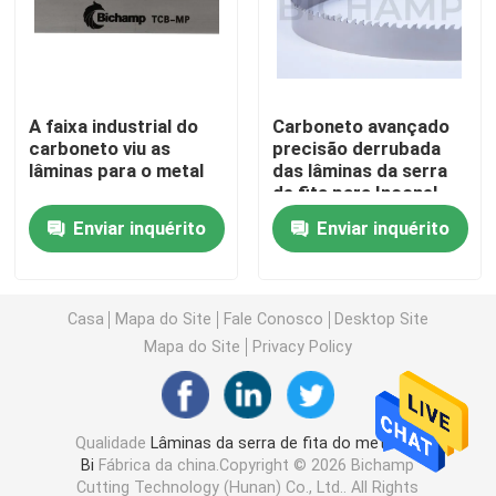
Lâmina de uso geral da serra de fita
A faixa industrial do
Carboneto avançado
Lâminas industriais da serra de fita
carboneto viu as
precisão derrubada
lâminas para o metal
das lâminas da serra
de fita para Inconel
Lâminas da serra de fita do corte do metal
Enviar inquérito
Enviar inquérito
Lâmina de serra revestida da faixa
Casa
Mapa do Site
Fale Conosco
Desktop Site
Lâmina de corte de alumínio da serra de fita
Mapa do Site
Privacy Policy
Lâminas de corte de madeira da serra de fita
Qualidade
Lâminas da serra de fita do metal do
Bi
Fábrica da china.Copyright © 2026 Bichamp
Lâminas de aço inoxidável da serra de fita
Cutting Technology (Hunan) Co., Ltd.. All Rights