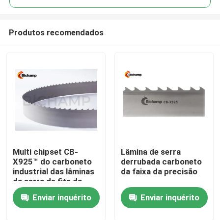
Produtos recomendados
Multi chipset CB-
Lâmina de serra
Casa
X925™ do carboneto
derrubada carboneto
industrial das lâminas
da faixa da precisão
da serra de fita da
Produtos
serração
Enviar inquérito
Enviar inquérito
Sobre nós