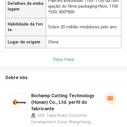
Páletes envolvidas 1100*1100 da fum
Detalhes da emba
igação do filme packaging+Non, 1100
lagem
*550, 800*800
Habilidade da fon
Sobre 20 milhão medidores pelo ano
te
Lugar de origem
China
Veja mais
Sobre nós
Bichamp Cutting Technology
(Hunan) Co., Ltd. perfil do
fabricante
68# Taijia Road, Economic
Development Zone, Wangcheng,