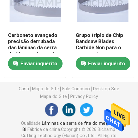
Lâmina de uso geral da serra de fita
Carboneto avançado
Grupo triplo de Chip
Lâminas industriais da serra de fita
precisão derrubada
Bandsaw Blades
das lâminas da serra
Carbide Non para o
de fita para Inconel
uso geral
Lâminas da serra de fita do corte do metal
Enviar inquérito
Enviar inquérito
Lâmina de serra revestida da faixa
Casa
Mapa do Site
Fale Conosco
Desktop Site
Lâmina de corte de alumínio da serra de fita
Mapa do Site
Privacy Policy
Lâminas de corte de madeira da serra de fita
Qualidade
Lâminas da serra de fita do metal do
Bi
Fábrica da china.Copyright © 2026 Bichamp
Lâminas de aço inoxidável da serra de fita
Cutting Technology (Hunan) Co., Ltd.. All Rights