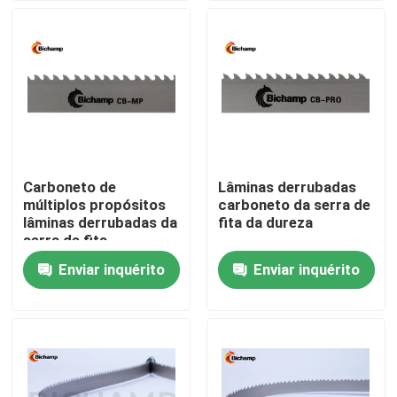
Excursão da fábrica
Controle da qualidade
Contacte-nos
Carboneto de
Lâminas derrubadas
múltiplos propósitos
carboneto da serra de
Notícia
lâminas derrubadas da
fita da dureza
serra de fita
Enviar inquérito
Enviar inquérito
Peça umas citações
Lâminas da serra de fita do metal do Bi
Lâminas derrubadas carboneto da serra de fita