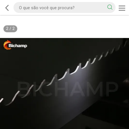
2
/
2