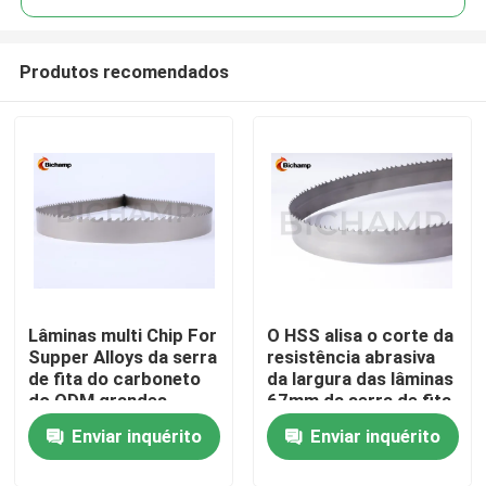
Produtos recomendados
Lâminas multi Chip For
O HSS alisa o corte da
Casa
Supper Alloys da serra
resistência abrasiva
de fita do carboneto
da largura das lâminas
do ODM grandes
67mm da serra de fita
Produtos
Enviar inquérito
Enviar inquérito
Sobre nós