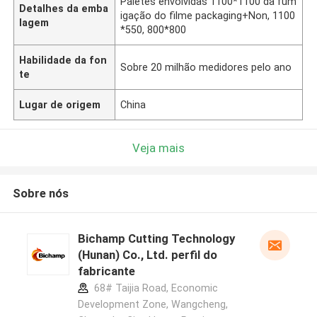
Páletes envolvidas 1100*1100 da fum
Detalhes da emba
igação do filme packaging+Non, 1100
lagem
*550, 800*800
Habilidade da fon
Sobre 20 milhão medidores pelo ano
te
Lugar de origem
China
Veja mais
Sobre nós
Bichamp Cutting Technology
(Hunan) Co., Ltd. perfil do
fabricante
68# Taijia Road, Economic
Development Zone, Wangcheng,