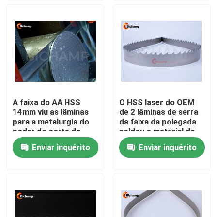
Excursão da fábrica
Controle da qualidade
Contacte-nos
A faixa do AA HSS
O HSS laser do OEM
14mm viu as lâminas
de 2 lâminas de serra
Notícia
para a metalurgia do
da faixa da polegada
poder do corte do
soldou o material de
metal
aço de alta velocidade
Enviar inquérito
Enviar inquérito
Peça umas citações
Lâminas da serra de fita do metal do Bi
Lâminas derrubadas carboneto da serra de fita