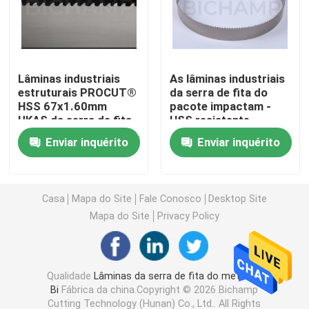
Lâmina de uso geral da serra de fita
Lâminas industriais
As lâminas industriais
Lâminas industriais da serra de fita
estruturais PROCUT®
da serra de fita do
HSS 67x1.60mm
pacote impactam -
UKAS da serra de fita
HSS resistente
Lâminas da serra de fita do corte do metal
41x1.30mm
Enviar inquérito
Enviar inquérito
Lâmina de serra revestida da faixa
Casa
Mapa do Site
Fale Conosco
Desktop Site
Lâmina de corte de alumínio da serra de fita
Mapa do Site
Privacy Policy
Lâminas de corte de madeira da serra de fita
Qualidade
Lâminas da serra de fita do metal do
Bi
Fábrica da china.Copyright © 2026 Bichamp
Lâminas de aço inoxidável da serra de fita
Cutting Technology (Hunan) Co., Ltd.. All Rights