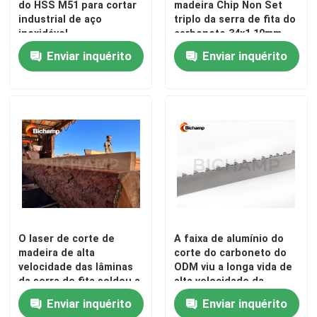
do HSS M51 para cortar
madeira Chip Non Set
industrial de aço
triplo da serra de fita do
inoxidável
carboneto 34x1.10mm
Enviar inquérito
Enviar inquérito
O laser de corte de
A faixa de alumínio do
madeira de alta
corte do carboneto do
velocidade das lâminas
ODM viu a longa vida de
da serra de fita soldou a
alta velocidade da
metalurgia de pó
lâmina
Enviar inquérito
Enviar inquérito