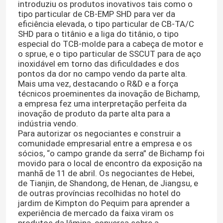
introduziu os produtos inovativos tais como o
tipo particular de CB-EMP SHD para ver da
eficiência elevada, o tipo particular de CB-TA/C
Excursão da fábrica
SHD para o titânio e a liga do titânio, o tipo
especial do TCB-molde para a cabeça de motor e
o sprue, e o tipo particular de SSCUT para de aço
Controle da qualidade
inoxidável em torno das dificuldades e dos
pontos da dor no campo vendo da parte alta.
Mais uma vez, destacando o R&D e a força
Contacte-nos
técnicos proeminentes da inovação de Bichamp,
a empresa fez uma interpretação perfeita da
inovação de produto da parte alta para a
Notícia
indústria vendo.
Para autorizar os negociantes e construir a
comunidade empresarial entre a empresa e os
sócios, “o campo grande da serra” de Bichamp foi
Peça umas citações
movido para o local de encontro da exposição na
manhã de 11 de abril. Os negociantes de Hebei,
de Tianjin, de Shandong, de Henan, de Jiangsu, e
Lâminas da serra de fita do metal do Bi
de outras províncias recolhidas no hotel do
jardim de Kimpton do Pequim para aprender a
experiência de mercado da faixa viram os
Lâminas derrubadas carboneto da serra de fita
produtos da lâmina, conversa sobre a