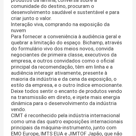
comunidade do destino, procuram o
desenvolvimento saudável e sustentável e para
Lâmina de uso geral da serra de fita
criar junto o valor.
Interação viva, comprando na exposição da
nuvem
Lâminas industriais da serra de fita
Para fornecer a conveniência à audiência geral e
quebrar a limitação do espaço. Bichamp, através
do formulário vivo dos meios novos, convida
Lâminas da serra de fita do corte do metal
negociantes de primeira classe, executivos da
empresa, e outros convidados como o oficial
principal da recomendação, têm em linha e a
audiência interagir ativamente, presente à
Lâmina de serra revestida da faixa
maioria da indústria e da cena da exposição, o
estilo da empresa, e o outro índice emocionante.
Deixe todos sentir o encanto de produtos vendo
Lâmina de corte de alumínio da serra de fita
na transmissão em direto, e injete mais energia
dinâmica para o desenvolvimento da indústria
vendo.
Lâminas de corte de madeira da serra de fita
CIMT é reconhecido pela indústria internacional
como uma das quatro exposições internacionais
principais da máquina-instrumento, junto com
Lâminas de aço inoxidável da serra de fita
EMO Europe, IMTS EUA e JIMTOF Japão, que não